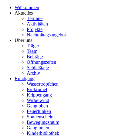
Willkommen
Aktuelles
Termine
Aktivitäten
Projekte
Nachmittagsangebot
Über uns
Träger
Team
Beiträge
Öffnungszeiten
Schließtage
Archiv
Rundgang
Wassertröpfchen
Erdkrümel
Krippengang
Wirbelwind
Gang oben
Feuerfunken
Sonnenschein
Bewegungsraum
Gang unten
Kinderbibliothek