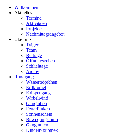
Willkommen
Aktuelles
Termine
Aktivitäten
Projekte
Nachmittagsangebot
Über uns
Träger
Team
Beiträge
Öffnungszeiten
Schließtage
Archiv
Rundgang
Wassertröpfchen
Erdkrümel
Krippengang
Wirbelwind
Gang oben
Feuerfunken
Sonnenschein
Bewegungsraum
Gang unten
Kinderbibliothek