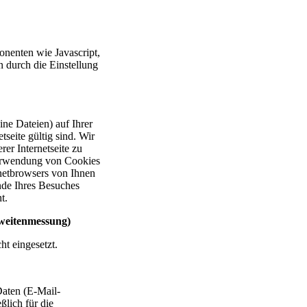
nenten wie Javascript,
 durch die Einstellung
ne Dateien) auf Ihrer
tseite gültig sind. Wir
er Internetseite zu
 Verwendung von Cookies
rnetbrowsers von Ihnen
nde Ihres Besuches
t.
weitenmessung)
t eingesetzt.
Daten (E-Mail-
ßlich für die