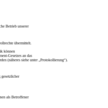
che Betrieb unserer
lrechte übermittelt.
nik können
ment-Gesetzes an das
rden (näheres siehe unter „Protokollierung“).
 gesetzlicher
nen als Betroffener