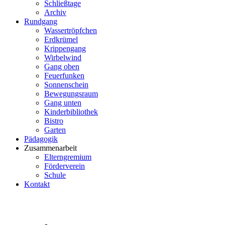
Schließtage
Archiv
Rundgang
Wassertröpfchen
Erdkrümel
Krippengang
Wirbelwind
Gang oben
Feuerfunken
Sonnenschein
Bewegungsraum
Gang unten
Kinderbibliothek
Bistro
Garten
Pädagogik
Zusammenarbeit
Elterngremium
Förderverein
Schule
Kontakt
Datenschutzerklärung