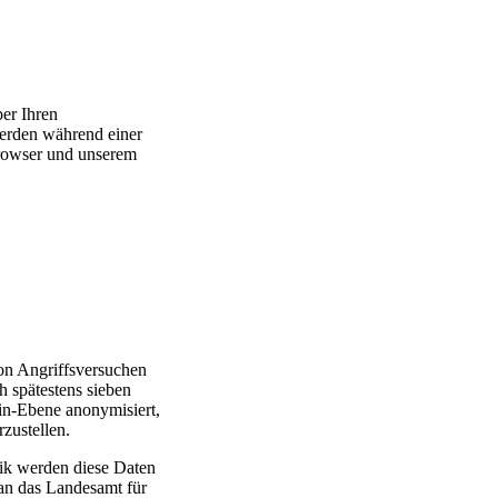
ber Ihren
erden während einer
rowser und unserem
on Angriffsversuchen
 spätestens sieben
n-Ebene anonymisiert,
rzustellen.
nik werden diese Daten
an das Landesamt für