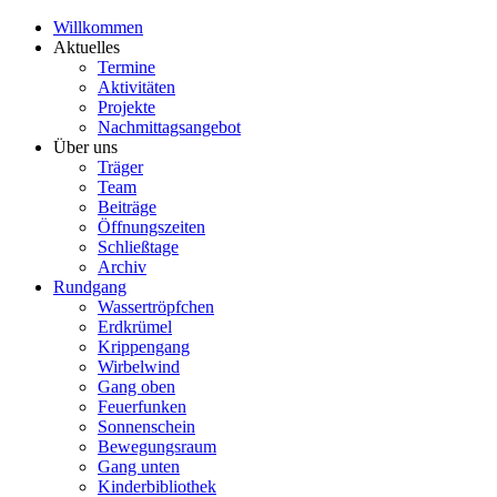
Willkommen
Aktuelles
Termine
Aktivitäten
Projekte
Nachmittagsangebot
Über uns
Träger
Team
Beiträge
Öffnungszeiten
Schließtage
Archiv
Rundgang
Wassertröpfchen
Erdkrümel
Krippengang
Wirbelwind
Gang oben
Feuerfunken
Sonnenschein
Bewegungsraum
Gang unten
Kinderbibliothek