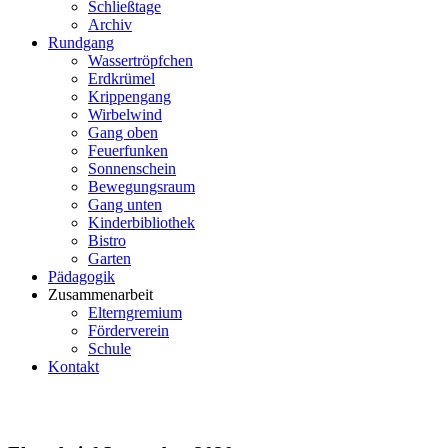
Schließtage
Archiv
Rundgang
Wassertröpfchen
Erdkrümel
Krippengang
Wirbelwind
Gang oben
Feuerfunken
Sonnenschein
Bewegungsraum
Gang unten
Kinderbibliothek
Bistro
Garten
Pädagogik
Zusammenarbeit
Elterngremium
Förderverein
Schule
Kontakt
Elternbrief