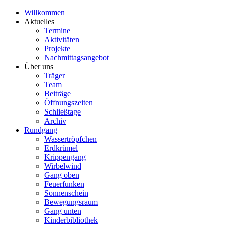
Willkommen
Aktuelles
Termine
Aktivitäten
Projekte
Nachmittagsangebot
Über uns
Träger
Team
Beiträge
Öffnungszeiten
Schließtage
Archiv
Rundgang
Wassertröpfchen
Erdkrümel
Krippengang
Wirbelwind
Gang oben
Feuerfunken
Sonnenschein
Bewegungsraum
Gang unten
Kinderbibliothek