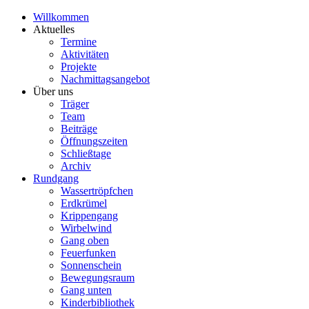
Willkommen
Aktuelles
Termine
Aktivitäten
Projekte
Nachmittagsangebot
Über uns
Träger
Team
Beiträge
Öffnungszeiten
Schließtage
Archiv
Rundgang
Wassertröpfchen
Erdkrümel
Krippengang
Wirbelwind
Gang oben
Feuerfunken
Sonnenschein
Bewegungsraum
Gang unten
Kinderbibliothek