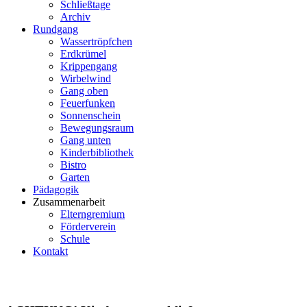
Schließtage
Archiv
Rundgang
Wassertröpfchen
Erdkrümel
Krippengang
Wirbelwind
Gang oben
Feuerfunken
Sonnenschein
Bewegungsraum
Gang unten
Kinderbibliothek
Bistro
Garten
Pädagogik
Zusammenarbeit
Elterngremium
Förderverein
Schule
Kontakt
2019/2020