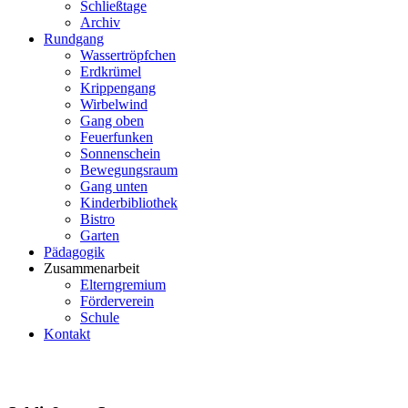
Schließtage
Archiv
Rundgang
Wassertröpfchen
Erdkrümel
Krippengang
Wirbelwind
Gang oben
Feuerfunken
Sonnenschein
Bewegungsraum
Gang unten
Kinderbibliothek
Bistro
Garten
Pädagogik
Zusammenarbeit
Elterngremium
Förderverein
Schule
Kontakt
Events