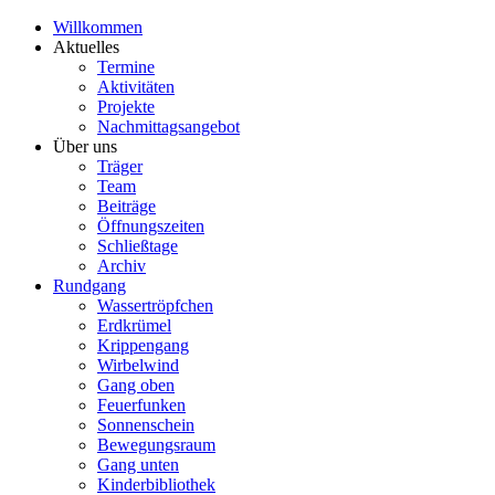
Willkommen
Aktuelles
Termine
Aktivitäten
Projekte
Nachmittagsangebot
Über uns
Träger
Team
Beiträge
Öffnungszeiten
Schließtage
Archiv
Rundgang
Wassertröpfchen
Erdkrümel
Krippengang
Wirbelwind
Gang oben
Feuerfunken
Sonnenschein
Bewegungsraum
Gang unten
Kinderbibliothek