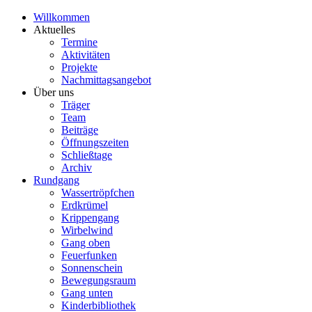
Willkommen
Aktuelles
Termine
Aktivitäten
Projekte
Nachmittagsangebot
Über uns
Träger
Team
Beiträge
Öffnungszeiten
Schließtage
Archiv
Rundgang
Wassertröpfchen
Erdkrümel
Krippengang
Wirbelwind
Gang oben
Feuerfunken
Sonnenschein
Bewegungsraum
Gang unten
Kinderbibliothek