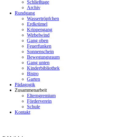
Schließtage
Archiv
Rundgang
Wassertröpfchen
Erdkrümel
Krippengang
Wirbelwind
Gang oben
Feuerfunken
Sonnenschein
Bewegungsraum
Gang unten
Kinderbibliothek
Bistro
Garten
Pädagogik
Zusammenarbeit
Elterngremium
Förderverein
Schule
Kontakt
Passwort zurücksetzen