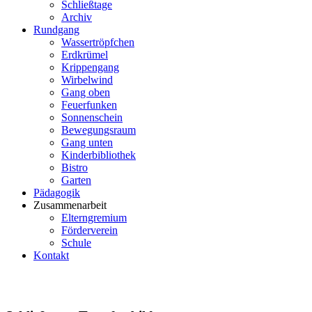
Schließtage
Archiv
Rundgang
Wassertröpfchen
Erdkrümel
Krippengang
Wirbelwind
Gang oben
Feuerfunken
Sonnenschein
Bewegungsraum
Gang unten
Kinderbibliothek
Bistro
Garten
Pädagogik
Zusammenarbeit
Elterngremium
Förderverein
Schule
Kontakt
Events