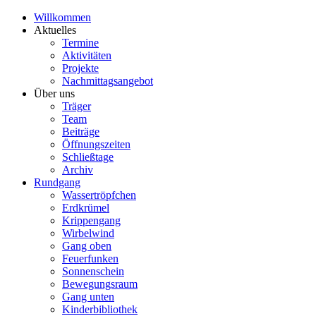
Willkommen
Aktuelles
Termine
Aktivitäten
Projekte
Nachmittagsangebot
Über uns
Träger
Team
Beiträge
Öffnungszeiten
Schließtage
Archiv
Rundgang
Wassertröpfchen
Erdkrümel
Krippengang
Wirbelwind
Gang oben
Feuerfunken
Sonnenschein
Bewegungsraum
Gang unten
Kinderbibliothek