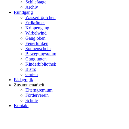
Schließtage
Archiv
Rundgang
Wassertröpfchen
Erdkrümel
Krippengang
Wirbelwind
Gang oben
Feuerfunken
Sonnenschein
Bewegungsraum
Gang unten
Kinderbibliothek
Bistro
Garten
Pädagogik
Zusammenarbeit
Elterngremium
Förderverein
Schule
Kontakt
2023/2024