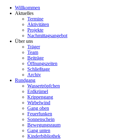
Willkommen
Aktuelles
Termine
Aktivitäten
Projekte
Nachmittagsangebot
Über uns
Träger
Team
Beiträge
Öffnungszeiten
Schließtage
Archiv
Rundgang
Wassertröpfchen
Erdkrümel
Krippengang
Wirbelwind
Gang oben
Feuerfunken
Sonnenschein
Bewegungsraum
Gang unten
Kinderbibliothek