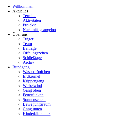
Willkommen
Aktuelles
Termine
Aktivitäten
Projekte
Nachmittagsangebot
Über uns
Träger
Team
Beiträge
Öffnungszeiten
Schließtage
Archiv
Rundgang
Wassertröpfchen
Erdkrümel
Krippengang
Wirbelwind
Gang oben
Feuerfunken
Sonnenschein
Bewegungsraum
Gang unten
Kinderbibliothek