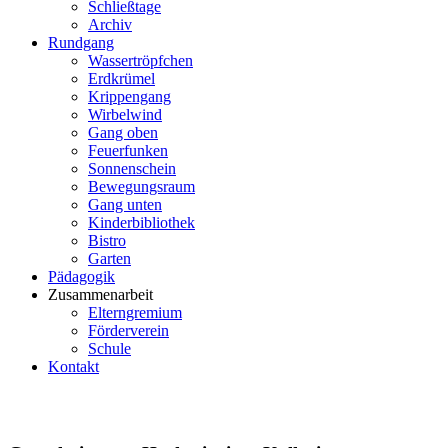
Schließtage
Archiv
Rundgang
Wassertröpfchen
Erdkrümel
Krippengang
Wirbelwind
Gang oben
Feuerfunken
Sonnenschein
Bewegungsraum
Gang unten
Kinderbibliothek
Bistro
Garten
Pädagogik
Zusammenarbeit
Elterngremium
Förderverein
Schule
Kontakt
2022/2023