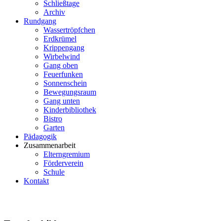
Schließtage
Archiv
Rundgang
Wassertröpfchen
Erdkrümel
Krippengang
Wirbelwind
Gang oben
Feuerfunken
Sonnenschein
Bewegungsraum
Gang unten
Kinderbibliothek
Bistro
Garten
Pädagogik
Zusammenarbeit
Elterngremium
Förderverein
Schule
Kontakt
2019/2020