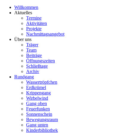
Willkommen
Aktuelles
Termine
Aktivitäten
Projekte
Nachmittagsangebot
Über uns
Träger
Team
Beiträge
Öffnungszeiten
Schließtage
Archiv
Rundgang
Wassertröpfchen
Erdkrümel
Krippengang
Wirbelwind
Gang oben
Feuerfunken
Sonnenschein
Bewegungsraum
Gang unten
Kinderbibliothek