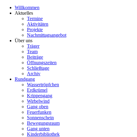
Willkommen
Aktuelles
Termine
Aktivitäten
Projekte
Nachmittagsangebot
Über uns
Träger
Team
Beiträge
Öffnungszeiten
Schließtage
Archiv
Rundgang
Wassertröpfchen
Erdkrümel
Krippengang
Wirbelwind
Gang oben
Feuerfunken
Sonnenschein
Bewegungsraum
Gang unten
Kinderbibliothek