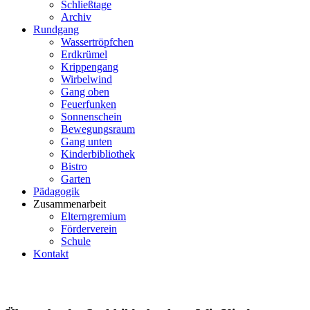
Schließtage
Archiv
Rundgang
Wassertröpfchen
Erdkrümel
Krippengang
Wirbelwind
Gang oben
Feuerfunken
Sonnenschein
Bewegungsraum
Gang unten
Kinderbibliothek
Bistro
Garten
Pädagogik
Zusammenarbeit
Elterngremium
Förderverein
Schule
Kontakt
2017/2018