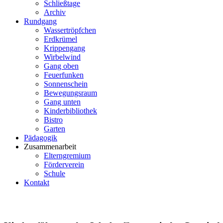
Schließtage
Archiv
Rundgang
Wassertröpfchen
Erdkrümel
Krippengang
Wirbelwind
Gang oben
Feuerfunken
Sonnenschein
Bewegungsraum
Gang unten
Kinderbibliothek
Bistro
Garten
Pädagogik
Zusammenarbeit
Elterngremium
Förderverein
Schule
Kontakt
2018/2019