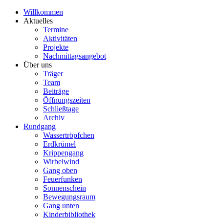
Willkommen
Aktuelles
Termine
Aktivitäten
Projekte
Nachmittagsangebot
Über uns
Träger
Team
Beiträge
Öffnungszeiten
Schließtage
Archiv
Rundgang
Wassertröpfchen
Erdkrümel
Krippengang
Wirbelwind
Gang oben
Feuerfunken
Sonnenschein
Bewegungsraum
Gang unten
Kinderbibliothek